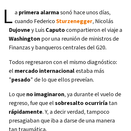
L
a
primera alarma
sonó hace unos dí­as,
cuando Federico
Sturzenegger
, Nicolás
Dujovne
y Luis
Caputo
compartieron el viaje a
Washington
por una reunión de ministros de
Finanzas y banqueros centrales del G20.
Todos regresaron con el mismo diagnóstico:
el
mercado internacional
estaba más
"
pesado
" de lo que ellos preveí­an.
Lo que
no imaginaron
, ya durante el vuelo de
regreso, fue que el
sobresalto ocurrirí­a
tan
rápidamente
. Y, a decir verdad, tampoco
presagiaban que iba a darse de una manera
tan traumática.