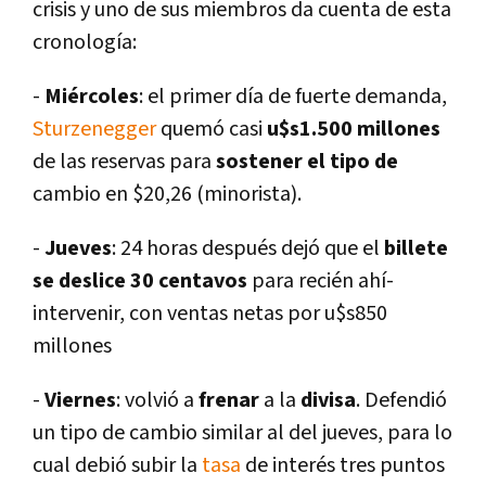
crisis y uno de sus miembros da cuenta de esta
cronologí­a:
-
Miércoles
: el primer dí­a de fuerte demanda,
Sturzenegger
quemó casi
u$s1.500 millones
de las reservas para
sostener el tipo de
cambio en $20,26 (minorista).
-
Jueves
: 24 horas después dejó que el
billete
se deslice 30 centavos
para recién ahí­
intervenir, con ventas netas por u$s850
millones
-
Viernes
: volvió a
frenar
a la
divisa
. Defendió
un tipo de cambio similar al del jueves, para lo
cual debió subir la
tasa
de interés tres puntos