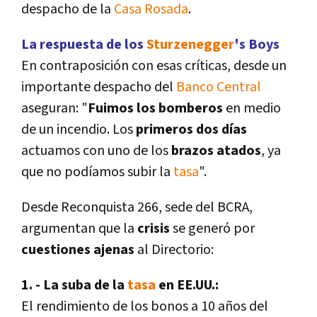
despacho de la
Casa Rosada
.
La respuesta de los
Sturzenegger
's Boys
En contraposición con esas crí­ticas, desde un
importante despacho del
Banco Central
aseguran: "
Fuimos los bomberos
en medio
de un incendio. Los
primeros dos dí­as
actuamos con uno de los
brazos atados
, ya
que no podí­amos subir la
tasa
".
Desde Reconquista 266, sede del BCRA,
argumentan que la
crisis
se generó por
cuestiones ajenas
al Directorio:
1. - La suba de la
tasa
en EE.UU.:
El rendimiento de los bonos a 10 años del