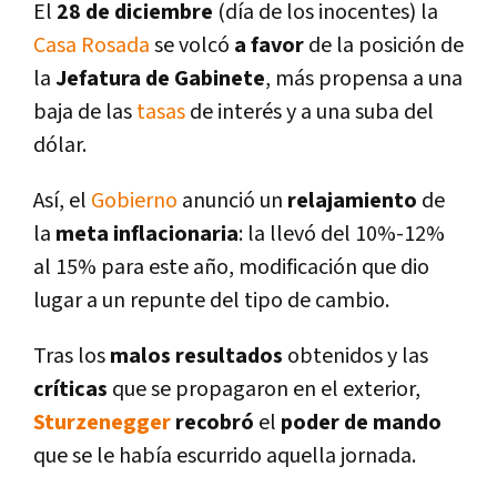
El
28 de diciembre
(dí­a de los inocentes) la
Casa Rosada
se volcó
a favor
de la posición de
la
Jefatura de Gabinete
, más propensa a una
baja de las
tasas
de interés y a una suba del
dólar.
Así­, el
Gobierno
anunció un
relajamiento
de
la
meta inflacionaria
: la llevó del 10%-12%
al 15% para este año, modificación que dio
lugar a un repunte del tipo de cambio.
Tras los
malos resultados
obtenidos y las
crí­ticas
que se propagaron en el exterior,
Sturzenegger
recobró
el
poder de mando
que se le habí­a escurrido aquella jornada.