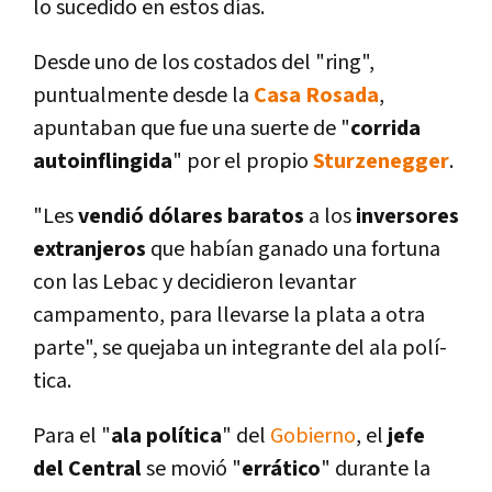
lo sucedido en estos dí­as.
Desde uno de los costados del "ring",
puntualmente desde la
Casa Rosada
,
apuntaban que fue una suerte de "
corrida
autoinflingida
" por el propio
Sturzenegger
.
"Les
vendió dólares baratos
a los
inversores
extranjeros
que habí­an ganado una fortuna
con las Lebac y decidieron levantar
campamento, para llevarse la plata a otra
parte", se quejaba un integrante del ala polí­
tica.
Para el "
ala polí­tica
" del
Gobierno
, el
jefe
del Central
se movió "
errático
" durante la