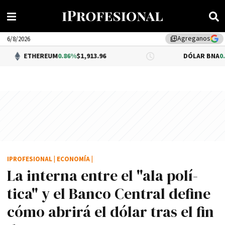
Agreganos
library_add
6/8/2026
REUM
0.86%
$1,913.96
DÓLAR BNA
0.34%
$1,520.0
IPROFESIONAL
|
ECONOMÍA
|
La interna entre el "ala polí­
tica" y el Banco Central define
cómo abrirá el dólar tras el fin