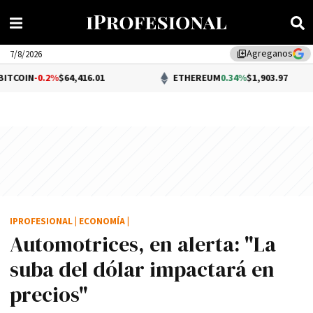
Agreganos
library_add
7/8/2026
2%
$64,416.01
ETHEREUM
0.34%
$1,903.97
IPROFESIONAL
|
ECONOMÍA
|
Automotrices, en alerta: "La
suba del dólar impactará en
precios"