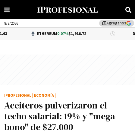
Agreganos
library_add
8/8/2026
ETHEREUM
0.07%
$1,916.72
DÓLAR BNA
$
IPROFESIONAL
|
ECONOMÍA
|
Aceiteros pulverizaron el
techo salarial: 19% y "mega
bono" de $27.000