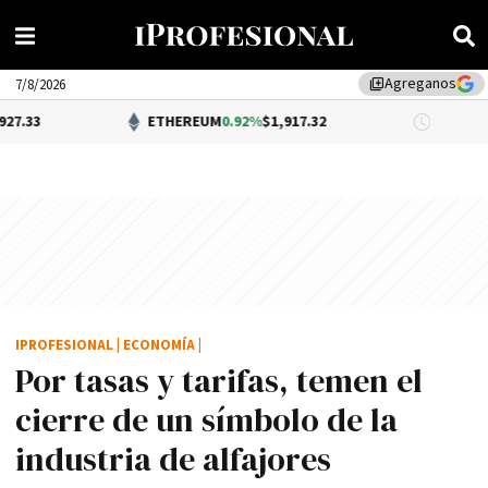
Agreganos
library_add
7/8/2026
ETHEREUM
0.92%
$1,917.32
DÓLAR BN
IPROFESIONAL
|
ECONOMÍA
|
Por tasas y tarifas, temen el
cierre de un sí­mbolo de la
industria de alfajores