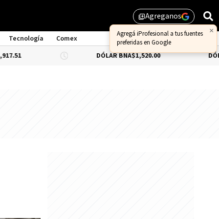
Agreganos
library_add
×
Agregá iProfesional a tus fuentes
Tecnología
Comex
preferidas en Google
DÓLAR BNA
$1,520.00
DÓLAR BLUE
-0