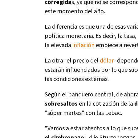
corregida
s, ya que no se correspo
este momento del año.
La diferencia es que una de esas vari
polí­tica monetaria. Es decir, la tas
la elevada
inflación
empiece a revert
La otra -el precio del
dólar
- depende
estarán influenciados por lo que suce
las condiciones externas.
Según el banquero central, de ahor
sobresaltos
en la cotización de la
d
"súper martes" con las Lebac.
"Vamos a estar atentos a lo que su
el cimbronazo
", dijo Sturzenegger.