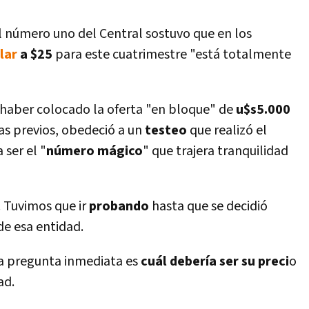
el número uno del Central sostuvo que en los
lar
a $25
para este cuatrimestre "está totalmente
 haber colocado la oferta "en bloque" de
u$s5.000
í­as previos, obedeció a un
testeo
que realizó el
 ser el "
número
mágico
" que trajera tranquilidad
. Tuvimos que ir
probando
hasta que se decidió
 de esa entidad.
a pregunta inmediata es
cuál deberí­a ser su preci
o
ad.