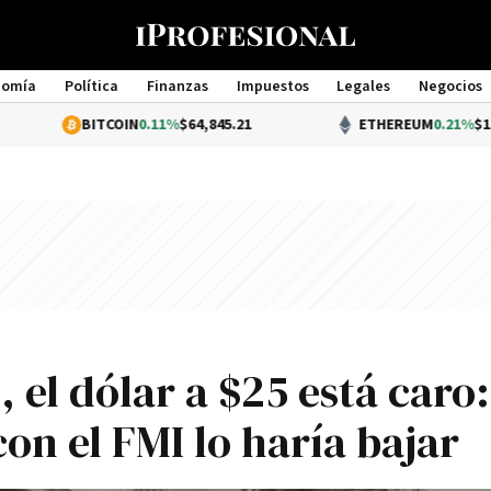
nomía
Política
Finanzas
Impuestos
Legales
Negocios
Management
BITCOIN
0.11%
$64,845.21
ETHEREUM
0.21%
$1,917.51
 el dólar a $25 está caro:
on el FMI lo harí­a bajar