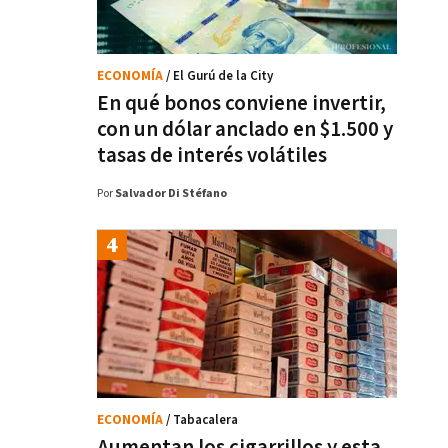
ECONOMÍA
/ El Gurú de la City
En qué bonos conviene invertir,
con un dólar anclado en $1.500 y
tasas de interés volátiles
Por
Salvador Di Stéfano
ECONOMÍA
/ Tabacalera
Aumentan los cigarrillos y esta