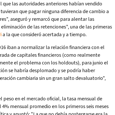
al que las autoridades anteriores habí­an vendido
o tuvieran que pagar ninguna diferencia de cambio a
es", aseguró y remarcó que para alentar las
a eliminación de las retenciones", una de las primeras
i
a la que consideró acertada y a tiempo.
16 iban a normalizar la relación financiera con el
trada de capitales financieros (como realmente
mente el problema con los holdouts), para junio el
ión se habrí­a desplomado y se podrí­a haber
ración cambiaria sin un gran salto devaluatorio",
el peso en el mercado oficial, la tasa mensual de
 al 4% mensual promedio en los primeros seis meses
í­tica y apuntó: "La que no debí­a postergarse era la