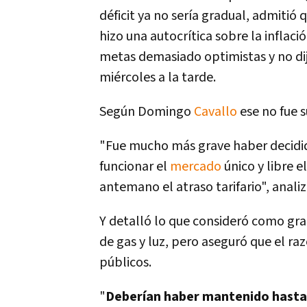
déficit ya no serí­a gradual, admiti
hizo una autocrí­tica sobre la infla
metas demasiado optimistas y no diji
miércoles a la tarde.
Según Domingo
Cavallo
ese no fue s
"Fue mucho más grave haber decidid
funcionar el
mercado
único y libre e
antemano el atraso tarifario", anali
Y detalló lo que consideró como gr
de gas y luz, pero aseguró que el ra
públicos.
"
Deberí­an haber mantenido hasta 