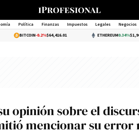
nomía
Política
Finanzas
Impuestos
Legales
Negocios
Management
ITCOIN
-0.2%
$64,416.01
ETHEREUM
0.34%
$1,903.97
u opinión sobre el discur
omitió mencionar su error