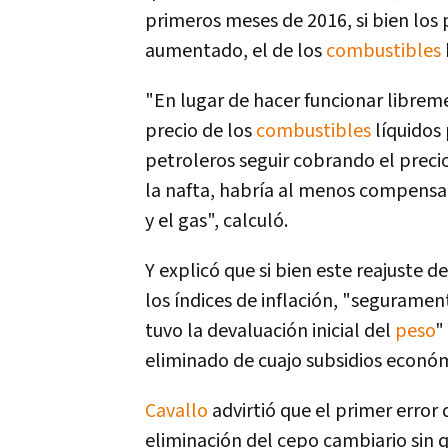
primeros meses de 2016, si bien los p
aumentado, el de los
combustibles
"En lugar de hacer funcionar librem
precio de los
combustibles
lí­quidos
petroleros seguir cobrando el precio
la nafta, habrí­a al menos compensa
y el gas", calculó.
Y explicó que si bien este reajuste 
los í­ndices de inflación, "seguram
tuvo la devaluación inicial del
peso
"
eliminado de cuajo subsidios económ
Cavallo
advirtió que el primer error 
eliminación del cepo cambiario sin q