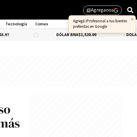
Agreganos
library_add
×
Agregá iProfesional a tus fuentes
Tecnología
Comex
preferidas en Google
DÓLAR BNA
$1,520.00
DÓLAR BLUE
-0.6
so
 más