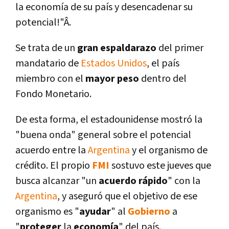
la economí­a de su paí­s y desencadenar su
potencial!"Â.
Se trata de un
gran espaldarazo
del primer
mandatario de
Estados Unidos
, el paí­s
miembro con el
mayor peso
dentro del
Fondo Monetario.
De esta forma, el estadounidense mostró la
"buena onda" general sobre el potencial
acuerdo entre la
Argentina
y el organismo de
crédito. El propio
FMI
sostuvo este jueves que
busca alcanzar "un
acuerdo rápido
" con la
Argentina
, y aseguró que el objetivo de ese
organismo es "
ayudar
" al
Gobierno
a
"
proteger
la
economí­a
" del paí­s.