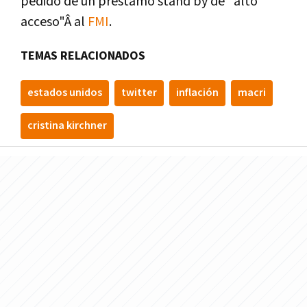
pedido de un préstamo stand by de "alto
acceso"Â al
FMI
.
TEMAS RELACIONADOS
estados unidos
twitter
inflación
macri
cristina kirchner