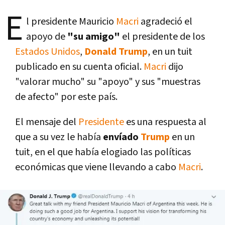
E
l presidente Mauricio
Macri
agradeció el
apoyo de
"su amigo"
el presidente de los
Estados Unidos
,
Donald Trump
, en un tuit
publicado en su cuenta oficial.
Macri
dijo
"valorar mucho" su "apoyo" y sus "muestras
de afecto" por este paí­s.
El mensaje del
Presidente
es una respuesta al
que a su vez le habí­a
enví­ado
Trump
en un
tuit, en el que habí­a elogiado las polí­ticas
económicas que viene llevando a cabo
Macri
.