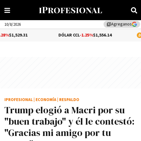
Agreganos
library_add
10/8/2026
31
DÓLAR CCL
-1.25%
$1,556.14
BITCOIN
$65
IPROFESIONAL
|
ECONOMÍA
|
RESPALDO
Trump elogió a Macri por su
"buen trabajo" y él le contestó:
"Gracias mi amigo por tu