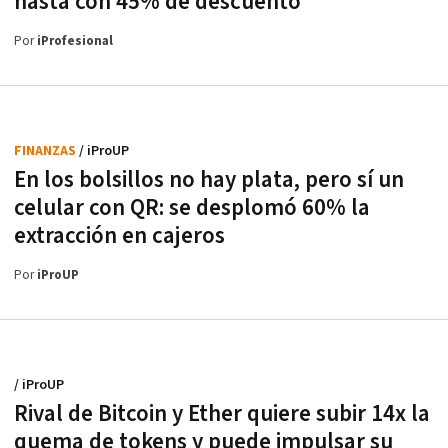
hasta con 45% de descuento
Por
iProfesional
FINANZAS
/ iProUP
En los bolsillos no hay plata, pero sí un
celular con QR: se desplomó 60% la
extracción en cajeros
Por
iProUP
/ iProUP
Rival de Bitcoin y Ether quiere subir 14x la
quema de tokens y puede impulsar su