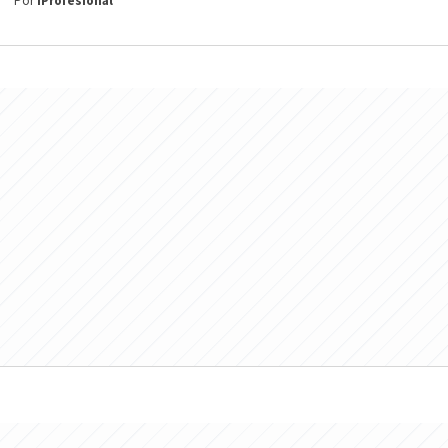
Por
iProfesional