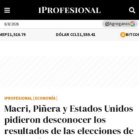
Agreganos
library_add
6/8/2026
9
DÓLAR CCL
$1,559.41
BITCOIN
0.18%
$64,
IPROFESIONAL
|
ECONOMÍA
|
Macri, Piñera y Estados Unidos
pidieron desconocer los
resultados de las elecciones de