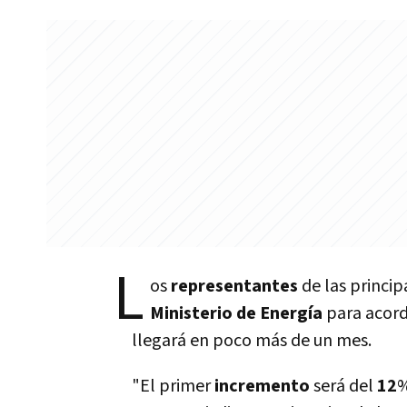
L
os
representantes
de las princip
Ministerio de Energí­a
para acord
llegará en poco más de un mes.
"El primer
incremento
será del
12
%