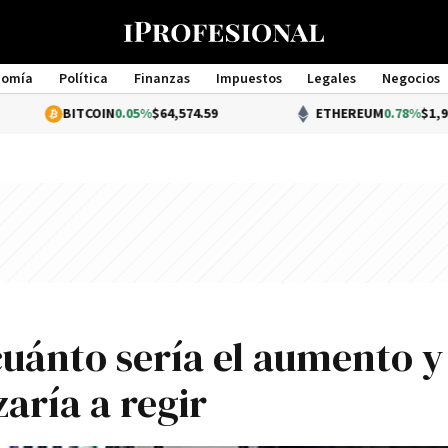
nomía
Política
Finanzas
Impuestos
Legales
Negocios
Management
ITCOIN
0.05%
$64,574.59
ETHEREUM
0.78%
$1,912.46
uánto serí­a el aumento y
rí­a a regir