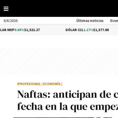
6/8/2026
Últimas noticias
Eco
69%
$1,521.27
DÓLAR CCL
1.17%
$1,577.88
B
IPROFESIONAL
|
ECONOMÍA
|
Naftas: anticipan de c
fecha en la que empeza