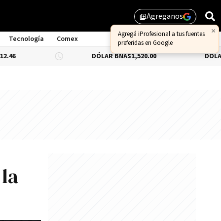
Agreganos
library_add
Tecnología
Comex
DÓLAR BNA
$1,520.00
DÓLAR BLUE
-0.6
 la