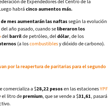
 Federación de Expendedores del Centro de la
. Luego habrá
cinco aumentos más.
s de mes aumentarán las naftas
según la evolución
es del año pasado, cuando se
liberaron los
o
del
barril
de petróleo, del
dólar
, de los
nternos
(a los
combustibles
y dióxido de carbono).
van por la reapertura de paritarias para el segundo
se comercializa a $
28,22 pesos
en las estaciones
YPF
y el litro de
premium
, que se vende a $
31,61
, pasará
ctivo.