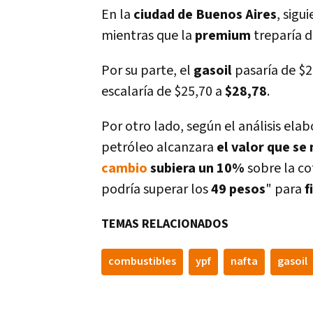
En la
ciudad de Buenos Aires
, sigu
mientras que la
premium
treparí­a 
Por su parte, el
gasoil
pasarí­a de $
escalarí­a de $25,70 a
$28,78
.
Por otro lado, según el análisis ela
petróleo alcanzara
el valor que se
cambio
subiera un 10%
sobre la cot
podrí­a superar los
49 pesos
" para
f
TEMAS RELACIONADOS
combustibles
ypf
nafta
gasoil