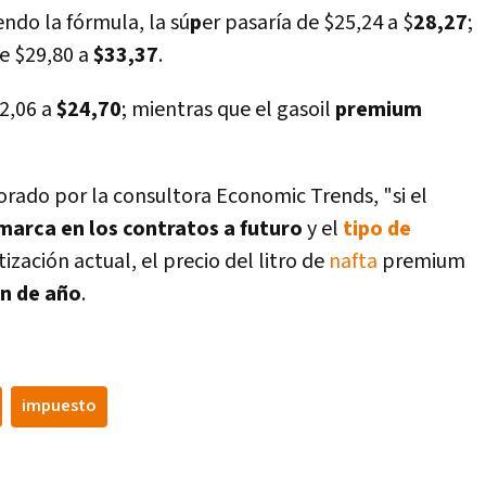
iendo la fórmula, la sú
p
er pasarí­a de $25,24 a $
28,27
;
de $29,80 a
$33,37
.
22,06 a
$24,70
; mientras que el gasoil
premium
borado por la consultora Economic Trends, "si el
 marca en los contratos a futuro
y el
tipo de
ización actual, el precio del litro de
nafta
premium
in de año
.
impuesto