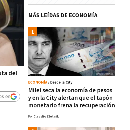
MÁS LEÍDAS DE ECONOMÍA
sta del
ECONOMÍA
/ Desde la City
Milei seca la economía de pesos
os en
y en la City alertan que el tapón
monetario frena la recuperación
Por
Claudio Zlotnik