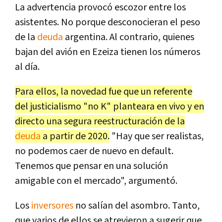
La advertencia provocó escozor entre los
asistentes. No porque desconocieran el peso
de la
deuda
argentina. Al contrario, quienes
bajan del avión en Ezeiza tienen los números
al día.
Para ellos, la novedad fue que un referente
del justicialismo "no K" planteara en vivo y en
directo una segura reestructuración de la
deuda
a partir de 2020.
"Hay que ser realistas,
no podemos caer de nuevo en default.
Tenemos que pensar en una solución
amigable con el mercado", argumentó.
Los
inversores
no salían del asombro. Tanto,
que varios de ellos se atrevieron a sugerir que