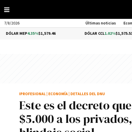
7/8/2026
Últimas noticias
Eco
R MEP
4.35%
$1,579.46
DÓLAR CCL
1.02%
$1,575.53
IPROFESIONAL
|
ECONOMÍA
|
DETALLES DEL DNU
Este es el decreto qu
$5.000 a los privados