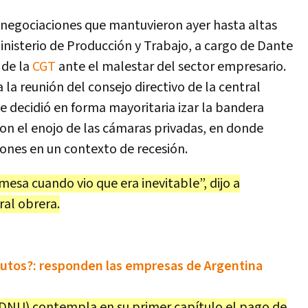
s negociaciones que mantuvieron ayer hasta altas
inisterio de Producción y Trabajo, a cargo de Dante
 de la
CGT
ante el malestar del sector empresario.
 la reunión del consejo directivo de la central
e decidió en forma mayoritaria izar la bandera
on el enojo de las cámaras privadas, en donde
iones en un contexto de recesión.
 mesa cuando vio que era inevitable”, dijo a
al obrera.
autos?: responden las empresas de Argentina
(DNU) contempla en su primer capítulo el pago de