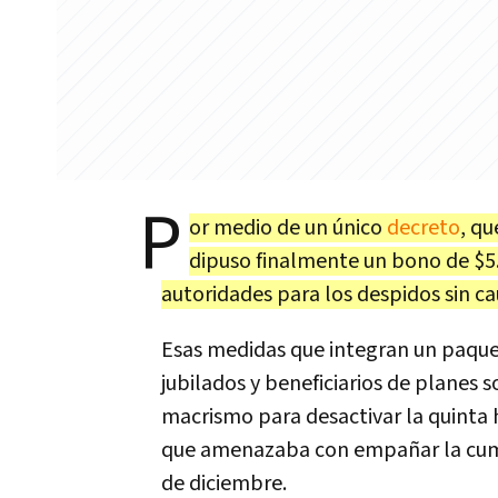
P
or medio de un único
decreto
, qu
dipuso finalmente un bono de $5.
autoridades para los despidos sin ca
Esas medidas que integran un paque
jubilados y beneficiarios de planes s
macrismo para desactivar la quinta
que amenazaba con empañar la cumbr
de diciembre.