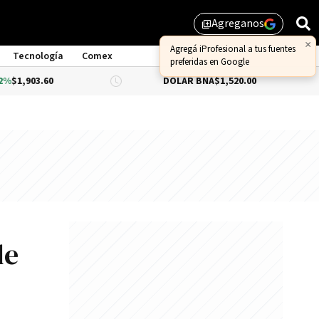
Agreganos
library_add
×
Agregá iProfesional a tus fuentes
Tecnología
Comex
preferidas en Google
3.60
DÓLAR BNA
$1,520.00
DÓLAR
de