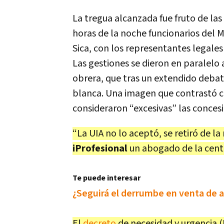
La tregua alcanzada fue fruto de la
horas de la noche funcionarios del M
Sica, con los representantes legales
Las gestiones se dieron en paralelo a
obrera, que tras un extendido debat
blanca. Una imagen que contrastó c
consideraron “excesivas” las conces
“La UIA no lo aceptó, se retiró de la
iProfesional
un abogado de la centr
Te puede interesar
¿Seguirá el derrumbe en venta de 
El
decreto
de necesidad y urgencia 