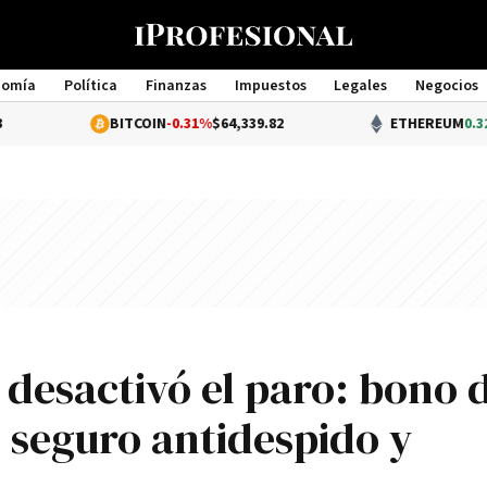
nomía
Política
Finanzas
Impuestos
Legales
Negocios
Management
BITCOIN
-0.31%
$64,339.82
ETHEREUM
0.32%
$1,90
e desactivó el paro: bono 
, seguro antidespido y