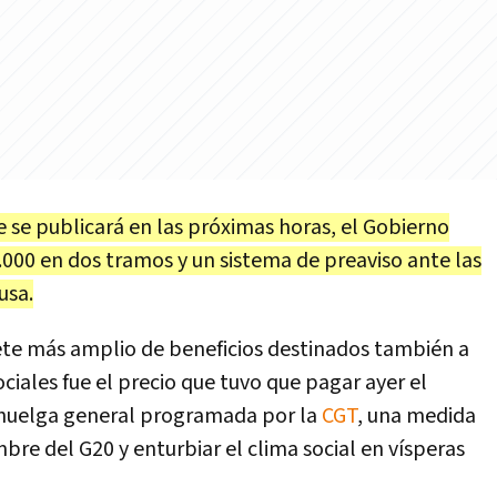
e se publicará en las próximas horas, el Gobierno
000 en dos tramos y un sistema de preaviso ante las
usa.
te más amplio de beneficios destinados también a
ociales fue el precio que tuvo que pagar ayer el
 huelga general programada por la
CGT
, una medida
e del G20 y enturbiar el clima social en vísperas