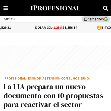
Agreganos
library_add
9/8/2026
DÓLAR CCL
-1.25%
$1,556.14
BITCOIN
0.21%
$64,
IPROFESIONAL
|
ECONOMÍA
|
TENSIÓN CON EL GOBIERNO
La UIA prepara un nuevo
documento con 10 propuestas
para reactivar el sector