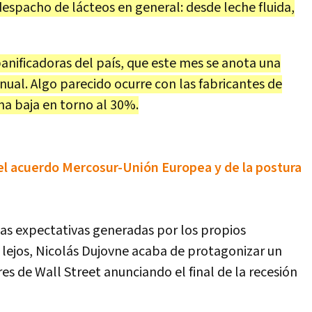
despacho de lácteos en general: desde leche fluida,
 panificadoras del país, que este mes se anota una
ual. Algo parecido ocurre con las fabricantes de
a baja en torno al 30%.
el acuerdo Mercosur-Unión Europea y de la postura
las expectativas generadas por los propios
s lejos, Nicolás Dujovne acaba de protagonizar un
res de Wall Street anunciando el final de la recesión