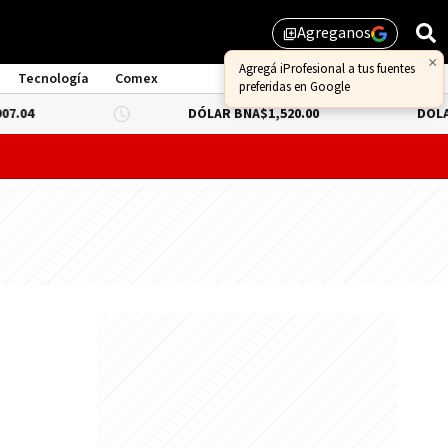
Agreganos
library_add
×
Agregá iProfesional a tus fuentes
Tecnología
Comex
preferidas en Google
DÓLAR BNA
$1,520.00
DÓLAR BLUE
-0.
probar lo que queda de "propiedad privada" y evitar un dur