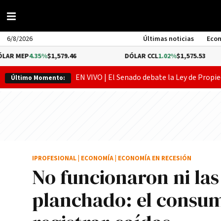
6/8/2026
Últimas noticias
Eco
.35%
$1,579.46
DÓLAR CCL
1.02%
$1,575.53
EN VIVO | El Senado debate la Ley de Propie
Último Momento:
IPROFESIONAL
|
ECONOMÍA
|
ECONOMÍA EN RECESIÓN
No funcionaron ni las 
planchado: el consum