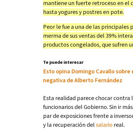
mantiene un fuerte retroceso en el 
hasta yogures y postres en pote.
Peor le fue a una de las principales
merma de sus ventas del 39% interan
productos congelados, que sufren un
Te puede interesar
Esto opina Domingo Cavallo sobre 
negativa de Alberto Fernández
Esta realidad parece chocar contra 
funcionarios del Gobierno. Sin ir má
par de exposiciones frente a inverso
y la recuperación del
salario
real.