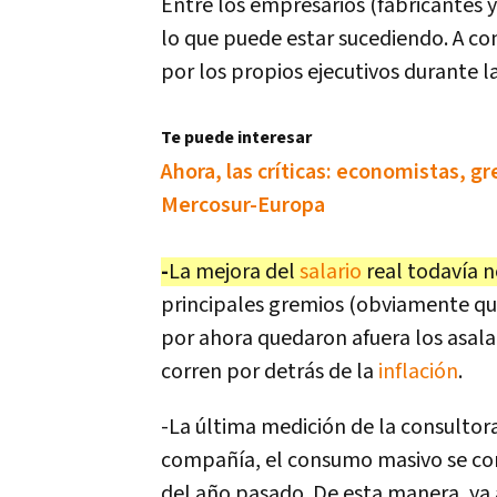
Entre los empresarios (fabricantes y
lo que puede estar sucediendo. A co
por los propios ejecutivos durante l
Te puede interesar
Ahora, las críticas: economistas, gr
Mercosur-Europa
-
La mejora del
salario
real todavía n
principales gremios (obviamente que
por ahora quedaron afuera los asala
corren por detrás de la
inflación
.
-La última medición de la consultor
compañía, el consumo masivo se co
del año pasado. De esta manera, ya