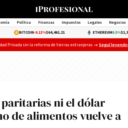
nomía
Política
Finanzas
Impuestos
Legales
Negocios
Management
BITCOIN
-0.13%
$64,461.21
ETHEREUM
0.5%
$1,907.04
Gobierno busca a
dad Privada sin la reforma de tierras extranjeras
→
Seguí leyendo
paritarias ni el dólar
o de alimentos vuelve a