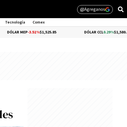
Agreganos
library_add
Tecnología
Comex
 MEP
-3.51%
$1,525.85
DÓLAR CCL
0.29%
$1,580.12
les