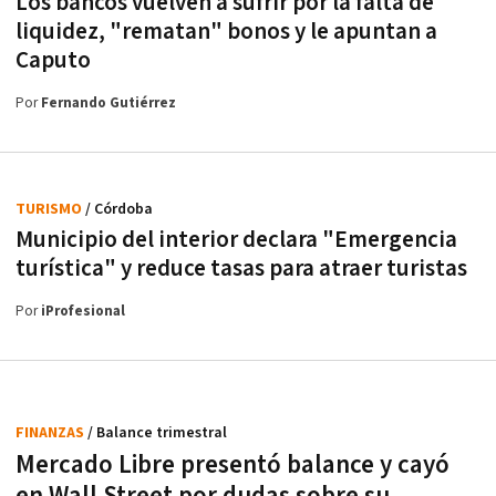
Los bancos vuelven a sufrir por la falta de
liquidez, "rematan" bonos y le apuntan a
Caputo
Por
Fernando Gutiérrez
TURISMO
/ Córdoba
Municipio del interior declara "Emergencia
turística" y reduce tasas para atraer turistas
Por
iProfesional
FINANZAS
/ Balance trimestral
Mercado Libre presentó balance y cayó
en Wall Street por dudas sobre su