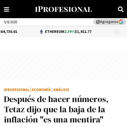
Agreganos
library_add
5/8/2026
ETHEREUM
2.39%
$1,911.77
DÓLAR 
IPROFESIONAL
|
ECONOMÍA
|
ANÁLISIS
Después de hacer números,
Tetaz dijo que la baja de la
inflación "es una mentira"