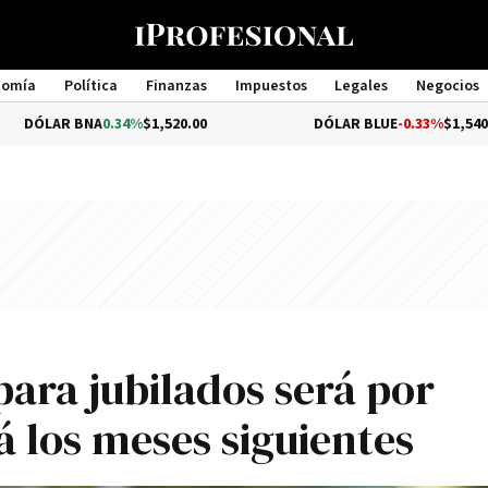
nomía
Política
Finanzas
Impuestos
Legales
Negocios
Management
 BNA
0.34%
$1,520.00
DÓLAR BLUE
-0.33%
$1,540.00
ara jubilados será por
 los meses siguientes