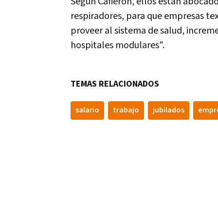
Según Cafieron, ellos están abocad
respiradores, para que empresas tex
proveer al sistema de salud, increme
hospitales modulares".
TEMAS RELACIONADOS
salario
trabajo
jubilados
empr