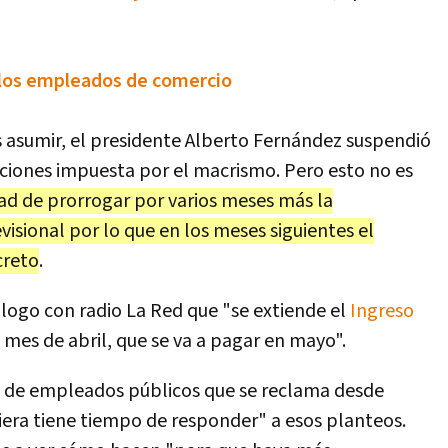
l los empleados de comercio
 asumir, el presidente Alberto Fernández suspendió
laciones impuesta por el macrismo. Pero esto no es
dad de prorrogar por varios meses más la
isional por lo que en los meses siguientes el
creto
.
álogo con radio La Red que "se extiende el
Ingreso
 mes de abril, que se va a pagar en mayo".
ios de empleados públicos que se reclama desde
uiera tiene tiempo de responder" a esos planteos.