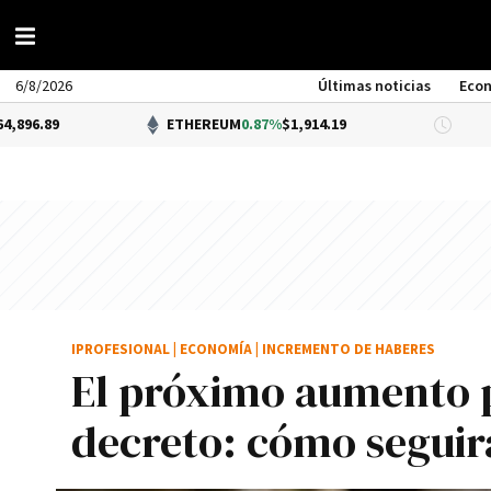
6/8/2026
Últimas noticias
Eco
ETHEREUM
0.87%
$1,914.19
DÓLAR
IPROFESIONAL
|
ECONOMÍA
|
INCREMENTO DE HABERES
El próximo aumento p
decreto: cómo seguirá