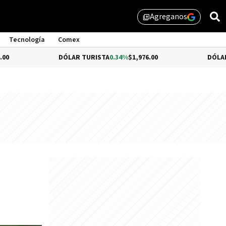
Agreganos
library_add
Tecnología
Comex
DÓLAR TURISTA
0.34%
$1,976.00
DÓLAR MEP
$1,5