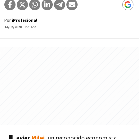
Por
iProfesional
14/07/2020
- 15:14hs
avier
Milei
,
un reconocido economista