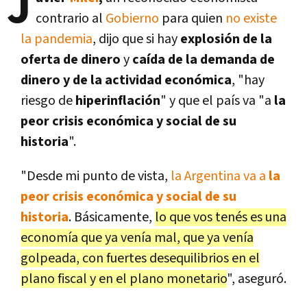
J
contrario al
Gobierno
para quien
no existe
la pandemia
, dijo que si hay
explosión de la
oferta de dinero
y
caída de la demanda de
dinero y de la actividad económica
, "hay
riesgo de
hiperinflación
" y que el país va "a
la
peor crisis económica y social de su
historia
".
"Desde mi punto de vista,
la Argentina va a
la
peor crisis económica y social de su
historia
. Básicamente,
lo que vos tenés es una
economía que ya venía mal, que ya venía
golpeada, con fuertes desequilibrios en el
plano fiscal y en el plano monetario
", aseguró.