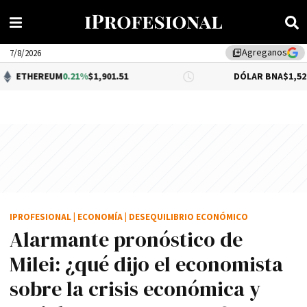
Agreganos
library_add
7/8/2026
M
0.21%
$1,901.51
DÓLAR BNA
$1,520.00
IPROFESIONAL
|
ECONOMÍA
|
DESEQUILIBRIO ECONÓMICO
Alarmante pronóstico de
Milei: ¿qué dijo el economista
sobre la crisis económica y