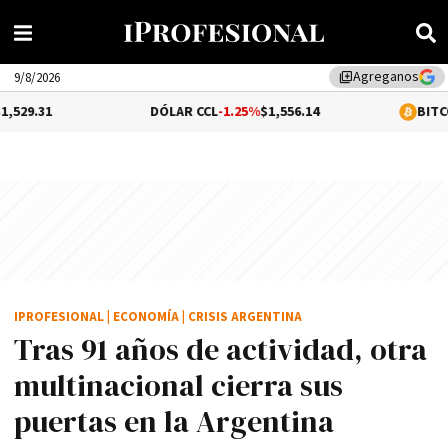
Agreganos
library_add
9/8/2026
DÓLAR CCL
-1.25%
$1,556.14
BITCOIN
0.4%
$65,
IPROFESIONAL
|
ECONOMÍA
|
CRISIS ARGENTINA
Tras 91 años de actividad, otra
multinacional cierra sus
puertas en la Argentina