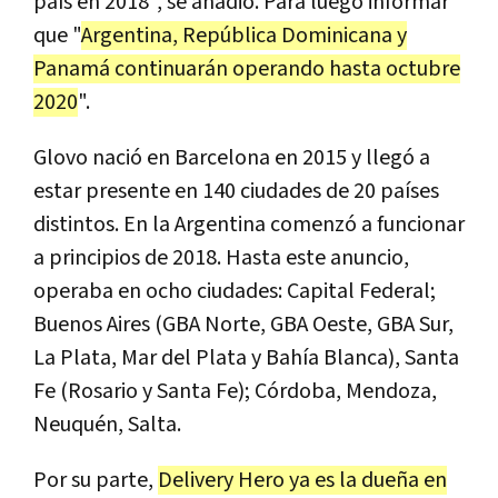
país en 2018", se añadió. Para luego informar
que "
Argentina, República Dominicana y
Panamá continuarán operando hasta octubre
2020
".
Glovo nació en Barcelona en 2015 y llegó a
estar presente en 140 ciudades de 20 países
distintos. En la Argentina comenzó a funcionar
a principios de 2018. Hasta este anuncio,
operaba en ocho ciudades: Capital Federal;
Buenos Aires (GBA Norte, GBA Oeste, GBA Sur,
La Plata, Mar del Plata y Bahía Blanca), Santa
Fe (Rosario y Santa Fe); Córdoba, Mendoza,
Neuquén, Salta.
Por su parte,
Delivery Hero ya es la dueña en