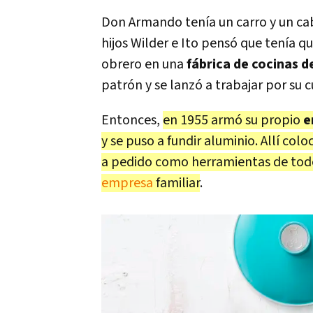
Don Armando tenía un carro y un cab
hijos Wilder e Ito pensó que tenía q
obrero en una
fábrica de cocinas d
patrón y se lanzó a trabajar por su 
Entonces,
en 1955 armó su propio
e
y se puso a fundir aluminio. Allí col
a pedido como herramientas de todo 
empresa
familiar
.