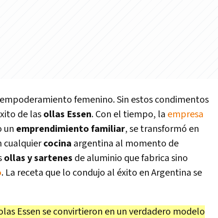
a y empoderamiento femenino. Sin estos condimentos
éxito de las
ollas Essen
. Con el tiempo, la
empresa
o un
emprendimiento familiar
, se transformó en
n cualquier
cocina
argentina al momento de
s
ollas
y sartenes
de aluminio que fabrica sino
o
. La receta que lo condujo al éxito en Argentina se
olas Essen se convirtieron en un verdadero modelo