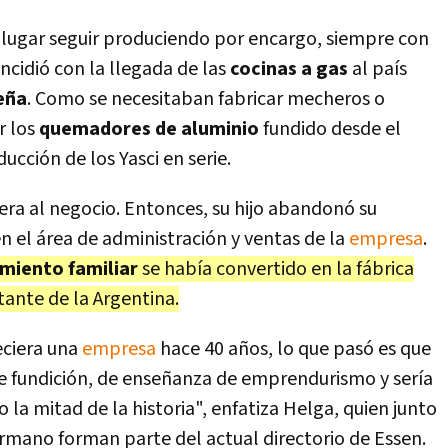
en lugar seguir produciendo por encargo, siempre con
incidió con la llegada de las
cocinas a gas
al país
leña
. Como se necesitaban fabricar mecheros o
r los
quemadores de aluminio
fundido desde el
ucción de los Yasci en serie.
era al negocio. Entonces, su hijo abandonó su
n el área de administración y ventas de la
empresa
.
miento familiar
se había convertido en la fábrica
ante de la Argentina.
eciera una
empresa
hace 40 años, lo que pasó es que
 fundición, de enseñanza de emprendurismo y sería
 la mitad de la historia", enfatiza Helga, quien junto
rmano forman parte del actual directorio de Essen.