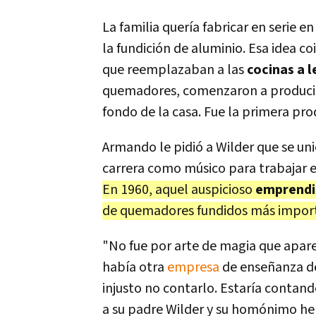
La familia quería fabricar en serie 
la fundición de aluminio. Esa idea co
que reemplazaban a las
cocinas a 
quemadores, comenzaron a produci
fondo de la casa. Fue la primera prod
Armando le pidió a Wilder que se uni
carrera como músico para trabajar e
En 1960, aquel auspicioso
emprendi
de quemadores fundidos más import
"No fue por arte de magia que apar
había otra
empresa
de enseñanza de
injusto no contarlo. Estaría contando
a su padre Wilder y su homónimo he