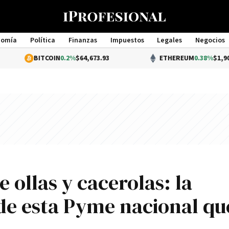
nomía
Política
Finanzas
Impuestos
Legales
Negocios
Management
ITCOIN
0.2%
$64,673.93
ETHEREUM
0.38%
$1,904.70
ollas y cacerolas: la
de esta Pyme nacional qu