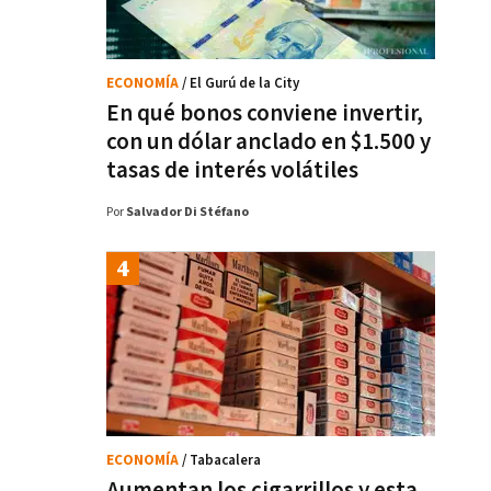
ECONOMÍA
/ El Gurú de la City
En qué bonos conviene invertir,
con un dólar anclado en $1.500 y
tasas de interés volátiles
Por
Salvador Di Stéfano
ECONOMÍA
/ Tabacalera
Aumentan los cigarrillos y esta