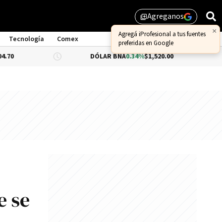
Agreganos
library_add
Tecnología
Comex
DÓLAR BNA
0.34%
$1,520.00
DÓLAR BLUE
e se