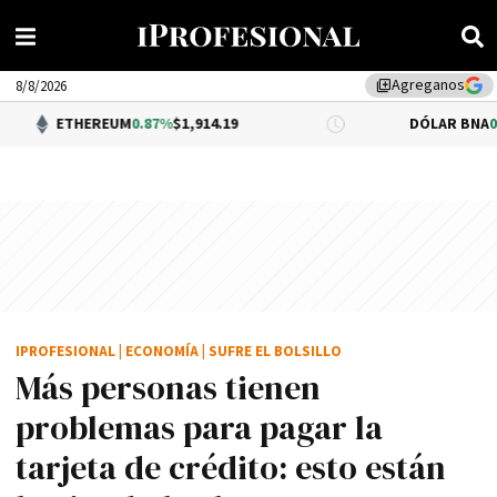
Agreganos
library_add
8/8/2026
REUM
0.87%
$1,914.19
DÓLAR BNA
0.34%
$1,520.0
IPROFESIONAL
|
ECONOMÍA
|
SUFRE EL BOLSILLO
Más personas tienen
problemas para pagar la
tarjeta de crédito: esto están