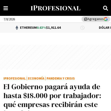
Agreganos
library_add
7/8/2026
ETHEREUM
0.63%
$1,911.64
DÓLAR BNA
$1,520.0
IPROFESIONAL
|
ECONOMÍA
|
PANDEMIA Y CRISIS
El Gobierno pagará ayuda de
hasta $18.000 por trabajador:
qué empresas recibirán este