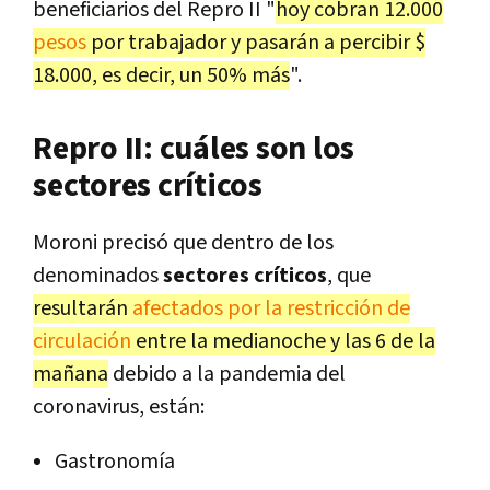
beneficiarios del Repro II "
hoy cobran 12.000
pesos
por trabajador y pasarán a percibir $
18.000, es decir, un 50% más
".
Repro II: cuáles son los
sectores críticos
Moroni precisó que dentro de los
denominados
sectores críticos
, que
resultarán
afectados por la restricción de
circulación
entre la medianoche y las 6 de la
mañana
debido a la pandemia del
coronavirus, están:
Gastronomía