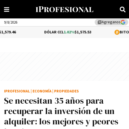
Agreganos
library_add
9/8/2026
DÓLAR CCL
1.02%
$1,575.53
BITCOIN
-0.2%
$64,
IPROFESIONAL
|
ECONOMÍA
|
PROPIEDADES
Se necesitan 35 años para
recuperar la inversión de un
alquiler: los mejores y peores