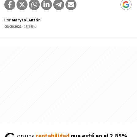
Por
Marysol Antón
05/05/2021
- 15:36hs
on una
rentabilidad
que está en el 2,85%