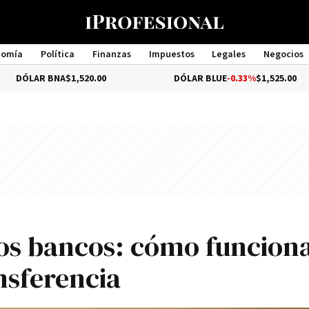
nomía
Política
Finanzas
Impuestos
Legales
Negocios
Management
NA
$1,520.00
DÓLAR BLUE
-0.33%
$1,525.00
os bancos: cómo funciona
nsferencia