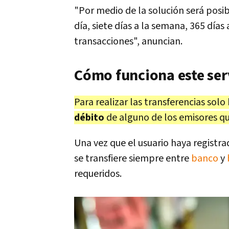
"Por medio de la solución será posib
día, siete días a la semana, 365 días
transacciones", anuncian.
Cómo funciona este ser
Para realizar las transferencias sol
débito
de alguno de los emisores qu
Una vez que el usuario haya registrad
se transfiere siempre entre
banco
y
requeridos.