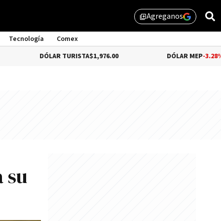
Agreganos
library_add
Tecnología
Comex
DÓLAR TURISTA
$1,976.00
DÓLAR MEP
-3.28%
$1,529.31
 su