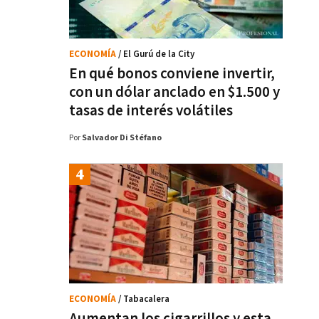
ECONOMÍA
/ El Gurú de la City
En qué bonos conviene invertir,
con un dólar anclado en $1.500 y
tasas de interés volátiles
Por
Salvador Di Stéfano
ECONOMÍA
/ Tabacalera
Aumentan los cigarrillos y esta