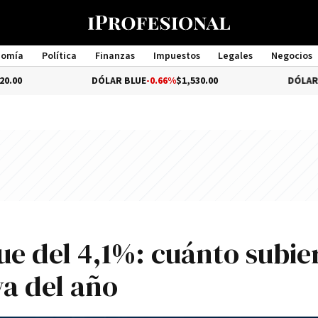
nomía
Política
Finanzas
Impuestos
Legales
Negocios
Management
DÓLAR BLUE
-0.66%
$1,530.00
DÓLAR TURISTA
$1,
fue del 4,1%: cuánto subi
va del año