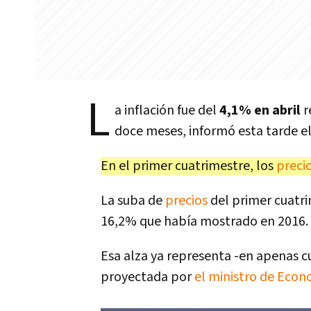
L
a inflación fue del
4,1% en abril
r
doce meses, informó esta tarde e
En el primer cuatrimestre, los
preci
La suba de
precios
del primer cuatri
16,2% que había mostrado en 2016.
Esa alza ya representa -en apenas c
proyectada por
el ministro de Eco