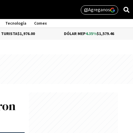
Agreganos
library_add
Tecnología
Comex
976.00
DÓLAR MEP
4.35%
$1,579.46
DÓLAR
eron