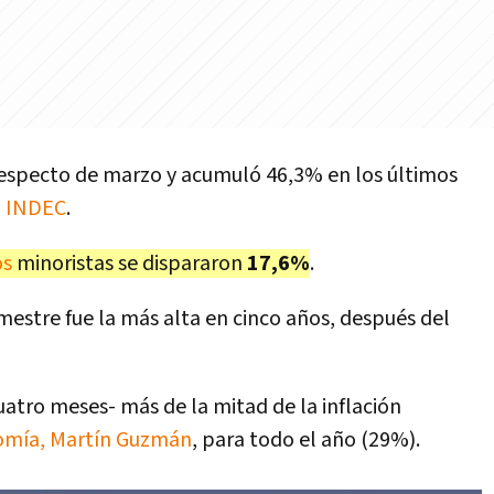
especto de marzo y acumuló 46,3% en los últimos
l
INDEC
.
os
minoristas se dispararon
17,6%
.
mestre fue la más alta en cinco años, después del
uatro meses- más de la mitad de la inflación
nomía, Martín Guzmán
, para todo el año (29%).