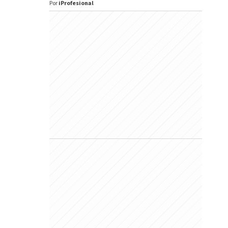
Por
iProfesional