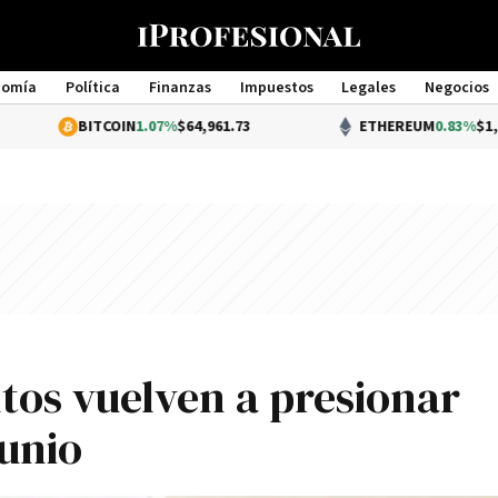
nomía
Política
Finanzas
Impuestos
Legales
Negocios
Management
ITCOIN
1.07%
$64,961.73
ETHEREUM
0.83%
$1,915.43
ntos vuelven a presionar
junio