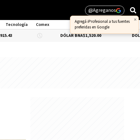
Agreganos
library_add
Tecnología
Comex
DÓLAR BNA
$1,520.00
DÓLAR BLUE
-0.3