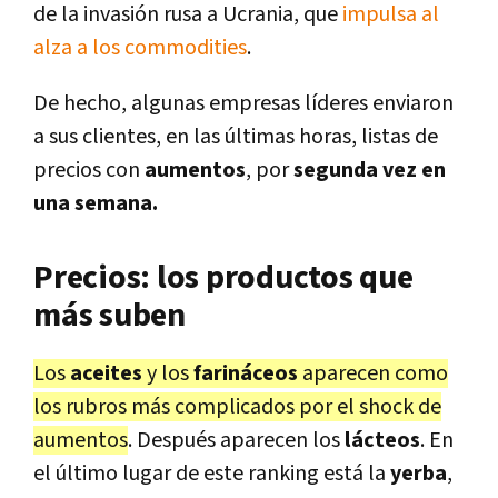
de la invasión rusa a Ucrania, que
impulsa al
alza a los commodities
.
De hecho, algunas empresas líderes enviaron
a sus clientes, en las últimas horas, listas de
precios con
aumentos
, por
segunda vez en
una semana.
Precios: los productos que
más suben
Los
aceites
y los
farináceos
aparecen como
los rubros más complicados por el shock de
aumentos
. Después aparecen los
lácteos
. En
el último lugar de este ranking está la
yerba
,