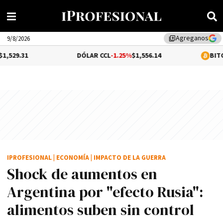
Agreganos
library_add
9/8/2026
DÓLAR CCL
-1.25%
$1,556.14
BITCOIN
0.25%
$64
IPROFESIONAL
|
ECONOMÍA
|
IMPACTO DE LA GUERRA
Shock de aumentos en
Argentina por "efecto Rusia":
alimentos suben sin control