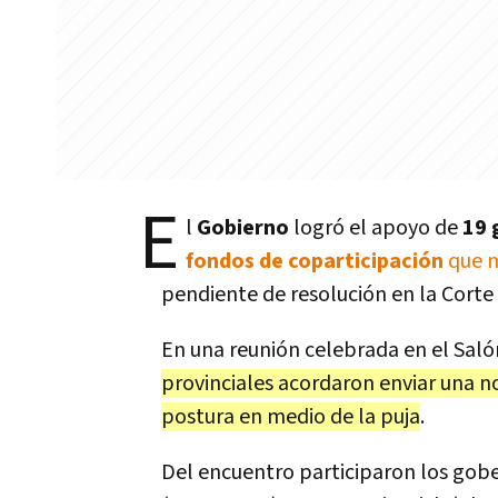
E
l
Gobierno
logró el apoyo de
19 
fondos de coparticipación
que m
pendiente de resolución en la Cort
En una reunión celebrada en el Sal
provinciales acordaron enviar una no
postura en medio de la puja
.
Del encuentro participaron los gober