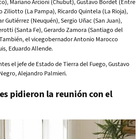
o), Mariano Arcioni (Chubut), Gustavo Bordet (Entre
o Ziliotto (La Pampa), Ricardo Quintela (La Rioja),
r Gutiérrez (Neuquén), Sergio Uñac (San Juan),
Perotti (Santa Fe), Gerardo Zamora (Santiago del
 También, el vicegobernador Antonio Marocco
Luis, Eduardo Allende.
tes el jefe de Estado de Tierra del Fuego, Gustavo
Negro, Alejandro Palmieri.
s pidieron la reunión con el