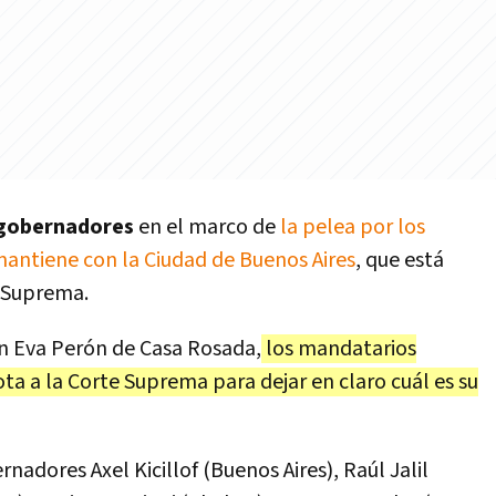
gobernadores
en el marco de
la pelea por los
antiene con la Ciudad de Buenos Aires
, que está
e Suprema.
ón Eva Perón de Casa Rosada,
los mandatarios
ta a la Corte Suprema para dejar en claro cuál es su
nadores Axel Kicillof (Buenos Aires), Raúl Jalil