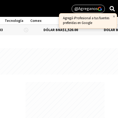
Agreganos
library_add
Tecnología
Comex
DÓLAR BNA
$1,520.00
DÓLAR BLUE
-0.66%
$1