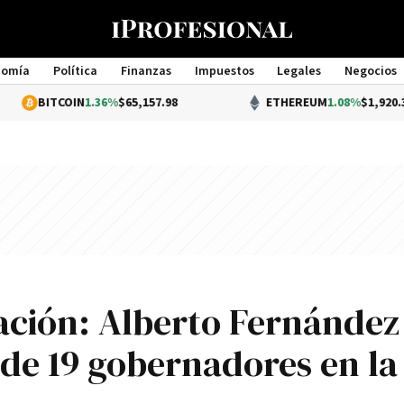
nomía
Política
Finanzas
Impuestos
Legales
Negocios
Management
IN
1.36%
$65,157.98
ETHEREUM
1.08%
$1,920.33
ación: Alberto Fernández
 de 19 gobernadores en la