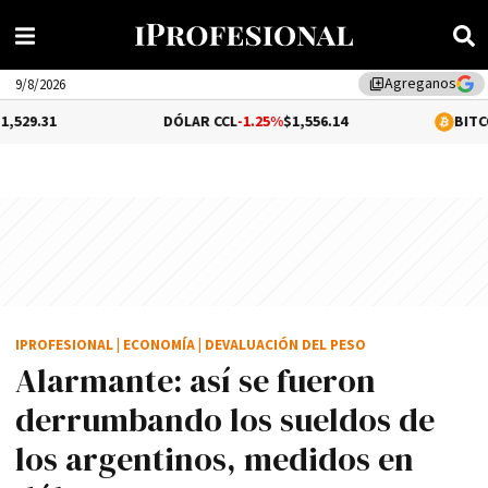
Agreganos
library_add
9/8/2026
DÓLAR CCL
-1.25%
$1,556.14
BITCOIN
-0.17%
$6
IPROFESIONAL
|
ECONOMÍA
|
DEVALUACIÓN DEL PESO
Alarmante: así se fueron
derrumbando los sueldos de
los argentinos, medidos en