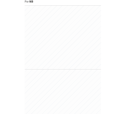
Por
NB