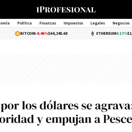
nomía
Política
Finanzas
Impuestos
Legales
Negocios
Management
BITCOIN
-0.46%
$64,245.68
ETHEREUM
0.17%
$1,900.77
 por los dólares se agrava
ioridad y empujan a Pesce