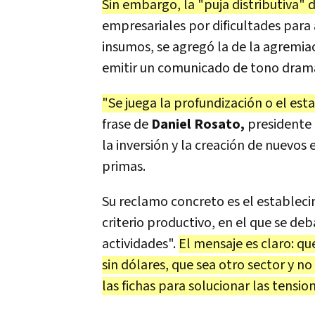
Sin embargo, la "puja distributiva" d
empresariales por dificultades para
insumos, se agregó la de la agremia
emitir un comunicado de tono dramá
"Se juega la profundización o el es
frase de
Daniel Rosato,
presidente 
la inversión y la creación de nuevos
primas.
Su reclamo concreto es el establec
criterio productivo, en el que se deba
actividades".
El mensaje es claro: qu
sin dólares, que sea otro sector y no
las fichas para solucionar las tension