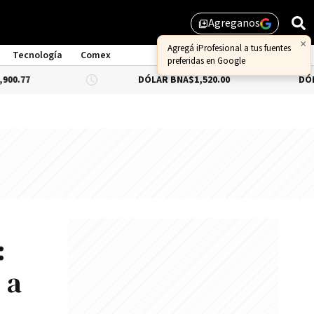
Agreganos
library_add
Tecnología
Comex
DÓLAR BNA
$1,520.00
DÓLAR BLUE
-0
:
 a