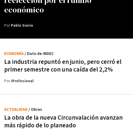
reelección por el rumbo
económico
Por
Pablo Sieira
ECONOMÍA
/ Dato de INDEC
La industria repuntó en junio, pero cerró el
primer semestre con una caída del 2,2%
Por
iProfesional
ACTUALIDAD
/ Obras
La obra de la nueva Circunvalación avanzan
más rápido de lo planeado