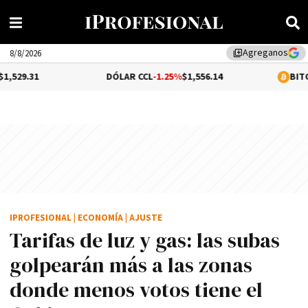
Agreganos
library_add
8/8/2026
DÓLAR CCL
-1.25%
$1,556.14
BITCOIN
0.12%
$65
IPROFESIONAL
|
ECONOMÍA
|
AJUSTE
Tarifas de luz y gas: las subas
golpearán más a las zonas
donde menos votos tiene el