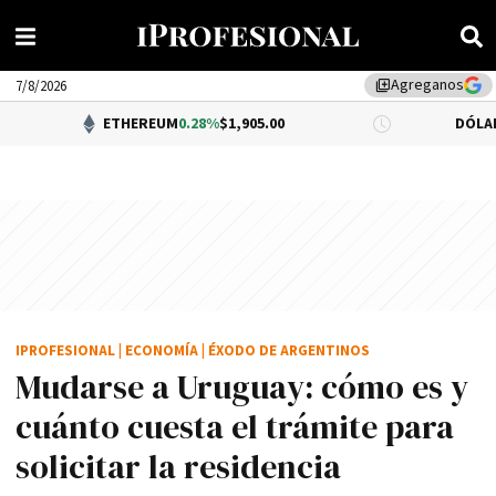
Agreganos
library_add
7/8/2026
ETHEREUM
0.28%
$1,905.00
DÓLAR BNA
$1,5
IPROFESIONAL
|
ECONOMÍA
|
ÉXODO DE ARGENTINOS
Mudarse a Uruguay: cómo es y
cuánto cuesta el trámite para
solicitar la residencia