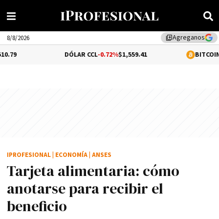
Agreganos
library_add
8/8/2026
DÓLAR CCL
-0.72%
$1,559.41
BITCOIN
0.38%
$64
IPROFESIONAL
|
ECONOMÍA
|
ANSES
Tarjeta alimentaria: cómo
anotarse para recibir el
beneficio