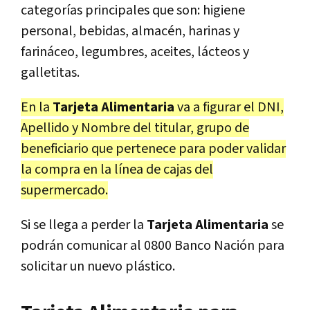
categorías principales que son: higiene
personal, bebidas, almacén, harinas y
farináceo, legumbres, aceites, lácteos y
galletitas.
En la
Tarjeta Alimentaria
va a figurar el DNI,
Apellido y Nombre del titular, grupo de
beneficiario que pertenece para poder validar
la compra en la línea de cajas del
supermercado.
Si se llega a perder la
Tarjeta Alimentaria
se
podrán comunicar al 0800 Banco Nación para
solicitar un nuevo plástico.