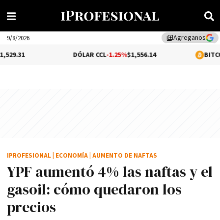
Agreganos
library_add
9/8/2026
DÓLAR CCL
-1.25%
$1,556.14
BITCOIN
-0.1%
$64
IPROFESIONAL
|
ECONOMÍA
|
AUMENTO DE NAFTAS
YPF aumentó 4% las naftas y el
gasoil: cómo quedaron los
precios