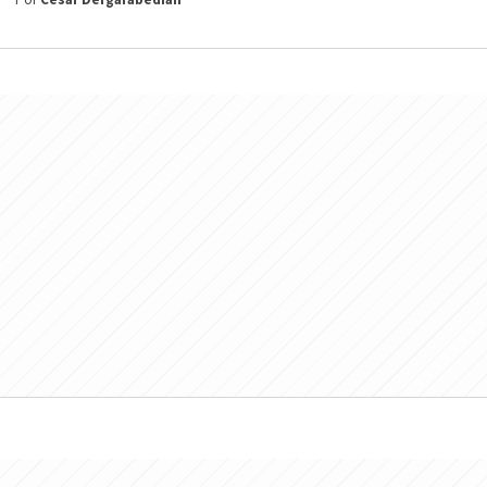
Por
César Dergarabedian