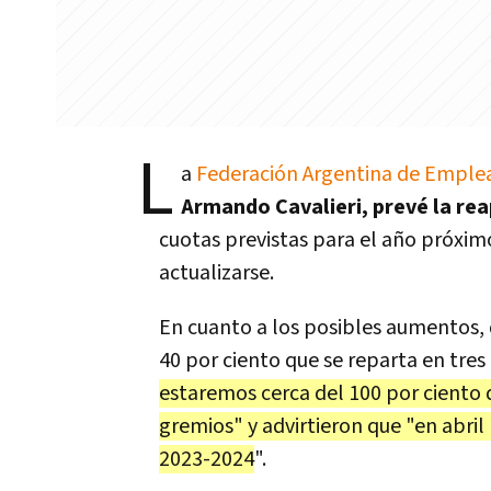
L
a
Federación Argentina de Emplea
Armando Cavalieri, prevé la rea
cuotas previstas para el año próxim
actualizarse.
En cuanto a los posibles aumentos,
40 por ciento que se reparta en tres
estaremos cerca del 100 por ciento q
gremios" y advirtieron que "en abril
2023-2024
".