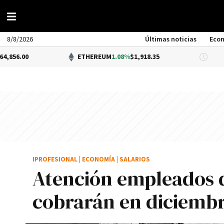
8/8/2026
Últimas noticias
Eco
ETHEREUM
1.08%
$1,918.35
DÓLAR BN
IPROFESIONAL
|
ECONOMÍA
|
SALARIOS
Atención empleados d
cobrarán en diciembr