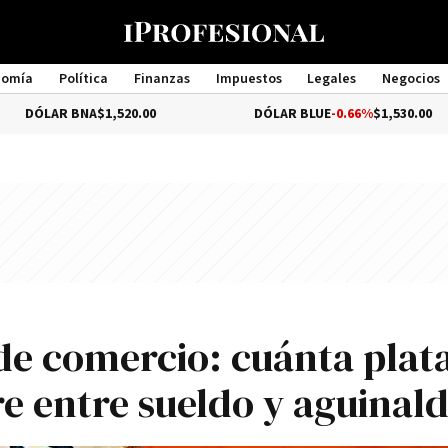
nomía
Política
Finanzas
Impuestos
Legales
Negocios
Management
A
$1,520.00
DÓLAR BLUE
-0.66%
$1,530.00
D
e comercio: cuánta plat
e entre sueldo y aguinal