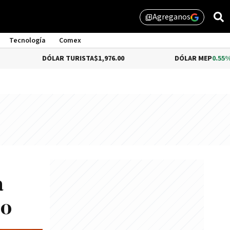
Agreganos
library_add
Tecnología
Comex
ÓLAR TURISTA
$1,976.00
DÓLAR MEP
0.55%
$1,519.13
a
do