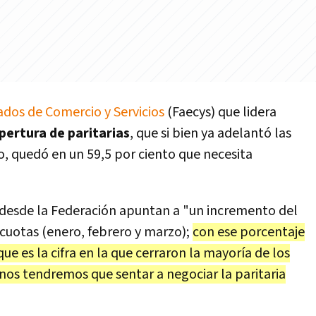
dos de Comercio y Servicios
(Faecys) que lidera
pertura de paritarias
, que si bien ya adelantó las
o, quedó en un 59,5 por ciento que necesita
 desde la Federación apuntan a "un incremento del
 cuotas (enero, febrero y marzo);
con ese porcentaje
ue es la cifra en la que cerraron la mayoría de los
 nos tendremos que sentar a negociar la paritaria