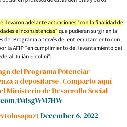
lo Social en protesta de estas demoras y otros
e llevaron adelante actuaciones "con la finalidad de
idades e inconsistencias"
que pudieran surgir en la
es del Programa a través del entrecruzamiento con
por la AFIP "en cumplimiento del levantamiento del
ederal Julián Ercolini".
nza a depositarse. Comparto aquí
l Ministerio de Desarrollo Social
er.com/tVdsgWM7HW
@vtolosapaz)
December 6, 2022