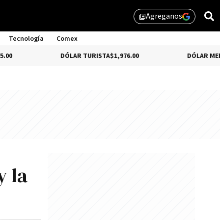
Agreganos
library_add
Tecnología
Comex
DÓLAR TURISTA
$1,976.00
DÓLAR MEP
-3.28%
$
y la