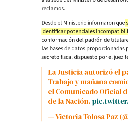
a la sede del Ministerio de Desarrol
reclamos.
Desde el Ministerio informaron que
s
identificar potenciales incompatibil
conformación del padrón de titular
las bases de datos proporcionadas 
secreto fiscal dispuesto por el juez f
La Justicia autorizó el pago del Programa Potenciar
Trabajo y mañana comie
el Comunicado Oficial de
de la Nación.
pic.twitt
— Victoria Tolosa Paz (