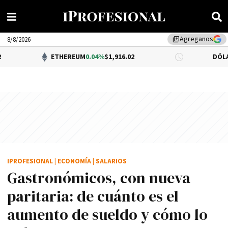
Agreganos
library_add
8/8/2026
ETHEREUM
0.04%
$1,916.02
DÓLAR BNA
$1,520
IPROFESIONAL
|
ECONOMÍA
|
SALARIOS
Gastronómicos, con nueva
paritaria: de cuánto es el
aumento de sueldo y cómo lo