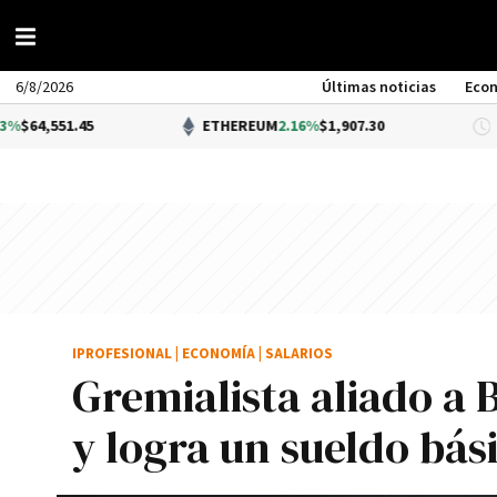
6/8/2026
Últimas noticias
Eco
45
ETHEREUM
2.16%
$1,907.30
DÓ
IPROFESIONAL
|
ECONOMÍA
|
SALARIOS
Gremialista aliado a B
y logra un sueldo bás