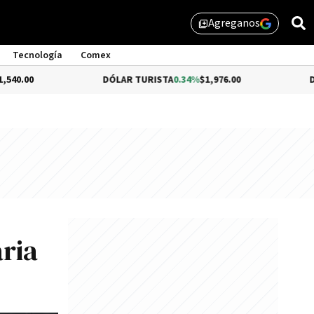
Agreganos
library_add
Tecnología
Comex
DÓLAR TURISTA
0.34%
$1,976.00
DÓLAR MEP
-
aria