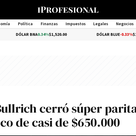
nomía
Política
Finanzas
Impuestos
Legales
Negocios
Management
LAR BNA
0.34%
$1,520.00
DÓLAR BLUE
-0.33%
$1,540.00
ullrich cerró súper parit
ico de casi de $650.000