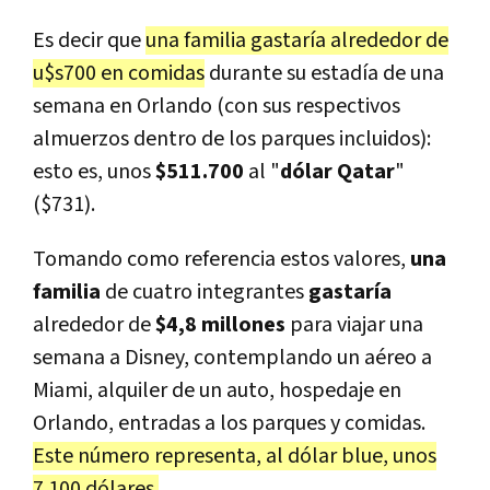
Es decir que
una familia gastaría alrededor de
u$s700 en comidas
durante su estadía de una
semana en Orlando (con sus respectivos
almuerzos dentro de los parques incluidos):
esto es, unos
$511.700
al "
dólar Qatar
"
($731).
Tomando como referencia estos valores,
una
familia
de cuatro integrantes
gastaría
alrededor de
$4,8 millones
para viajar una
semana a Disney, contemplando un aéreo a
Miami, alquiler de un auto, hospedaje en
Orlando, entradas a los parques y comidas.
Este número representa, al dólar blue, unos
7.100 dólares.