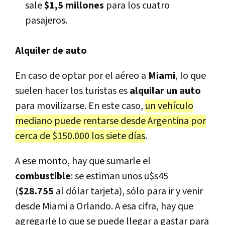
sale
$1,5 millones
para los cuatro
pasajeros.
Alquiler de auto
En caso de optar por el aéreo a
Miami
, lo que
suelen hacer los turistas es
alquilar un auto
para movilizarse. En este caso,
un vehículo
mediano puede rentarse desde Argentina por
cerca de $150.000 los siete días
.
A ese monto, hay que sumarle el
combustible
: se estiman unos u$s45
(
$28.755
al dólar tarjeta), sólo para ir y venir
desde Miami a Orlando. A esa cifra, hay que
agregarle lo que se puede llegar a gastar para