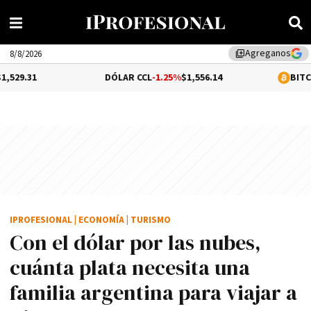
Agreganos
library_add
8/8/2026
DÓLAR CCL
-1.25%
$1,556.14
BITCOIN
-0.02%
$64,
IPROFESIONAL
|
ECONOMÍA
|
TURISMO
Con el dólar por las nubes,
cuánta plata necesita una
familia argentina para viajar a