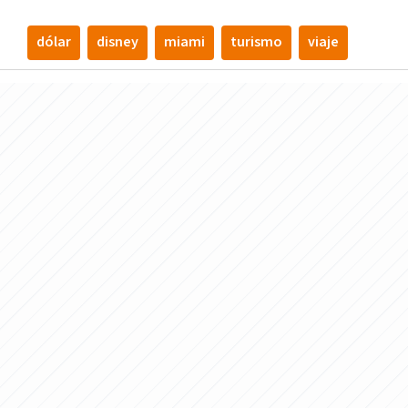
dólar
disney
miami
turismo
viaje