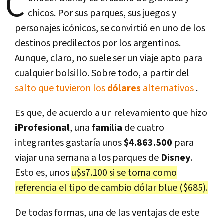
C
chicos. Por sus parques, sus juegos y
personajes icónicos, se convirtió en uno de los
destinos predilectos por los argentinos.
Aunque, claro, no suele ser un viaje apto para
cualquier bolsillo. Sobre todo, a partir del
salto que tuvieron los
dólares
alternativos
.
Es que, de acuerdo a un relevamiento que hizo
iProfesional
, una
familia
de cuatro
integrantes gastaría unos
$4.863.500
para
viajar una semana a los parques de
Disney
.
Esto es, unos
u$s7.100 si se toma como
referencia el tipo de cambio dólar blue ($685).
De todas formas, una de las ventajas de este