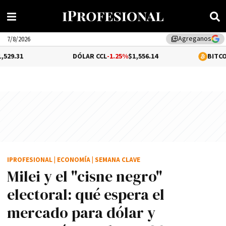
Agreganos
library_add
7/8/2026
DÓLAR CCL
-1.25%
$1,556.14
BITCOIN
1.16%
$6
IPROFESIONAL
|
ECONOMÍA
|
SEMANA CLAVE
Milei y el "cisne negro"
electoral: qué espera el
mercado para dólar y