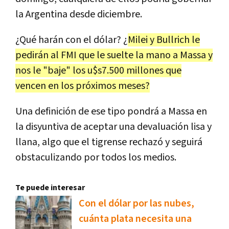
la Argentina desde diciembre.
¿Qué harán con el dólar? ¿
Milei y Bullrich le
pedirán al FMI que le suelte la mano a Massa y
nos le "baje" los u$s7.500 millones que
vencen en los próximos meses?
Una definición de ese tipo pondrá a Massa en
la disyuntiva de aceptar una devaluación lisa y
llana, algo que el tigrense rechazó y seguirá
obstaculizando por todos los medios.
Te puede interesar
Con el dólar por las nubes,
cuánta plata necesita una