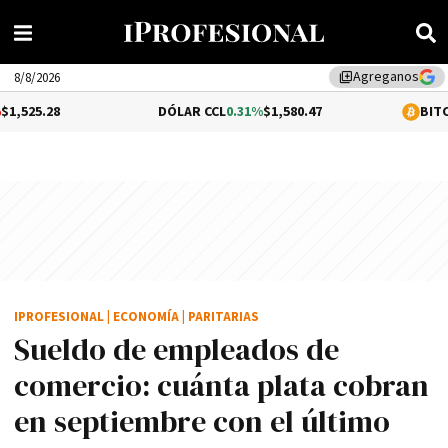
Agreganos
library_add
8/8/2026
DÓLAR CCL
0.31%
$1,580.47
BITCOIN
0.66%
$64
IPROFESIONAL
|
ECONOMÍA
|
PARITARIAS
Sueldo de empleados de
comercio: cuánta plata cobran
en septiembre con el último