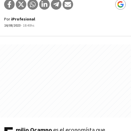
Por
iProfesional
16/08/2023
- 18:40hs
milio Ocampo
es el economísta que