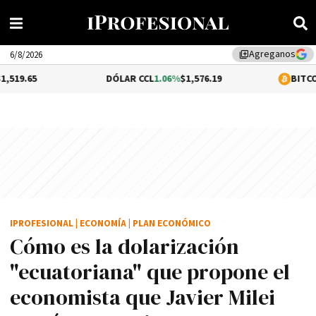
Agreganos
library_add
6/8/2026
DÓLAR CCL
1.06%
$1,576.19
BITCOIN
0.26%
$64,
IPROFESIONAL
|
ECONOMÍA
|
PLAN ECONÓMICO
Cómo es la dolarización
"ecuatoriana" que propone el
economista que Javier Milei