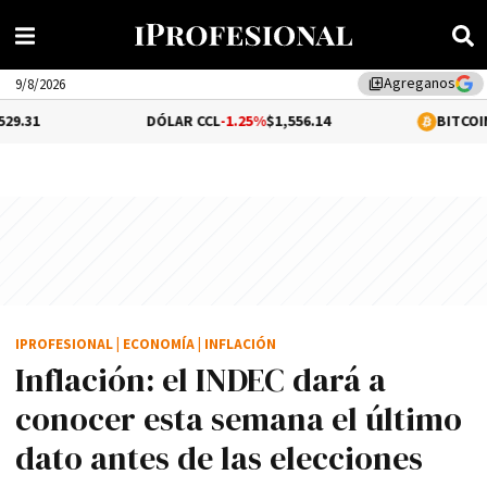
Agreganos
library_add
9/8/2026
DÓLAR CCL
-1.25%
$1,556.14
BITCOIN
0.97%
$64,90
IPROFESIONAL
|
ECONOMÍA
|
INFLACIÓN
Inflación: el INDEC dará a
conocer esta semana el último
dato antes de las elecciones