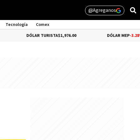
Agreganos
library_add
Tecnología
Comex
DÓLAR TURISTA
$1,976.00
DÓLAR MEP
-3.28%
$1,529.31