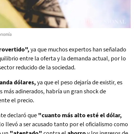
conomía
rovertido",
ya que muchos expertos han señalado
quilibrio entre la oferta y la demanda actual, por lo
ctor reducido de la sociedad.
anda dólares,
ya que el peso dejaría de existir, es
os más adinerados, habría un gran shock de
te el precio.
te declaró que
"cuanto más alto esté el dólar,
o llevó a ser acusado tanto por el oficialismo como
o un
"atentado"
contra el
ahorro
y los ingresos de