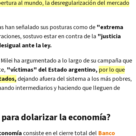
pertura al mundo, la desregularización del mercado
tas han señalado sus posturas como de
"extrema
raciones, sostuvo estar en contra de la
"justicia
esigual ante la ley.
Milei ha argumentado a lo largo de su campaña que
te,
"víctimas" del Estado argentino,
por lo que
rtados,
dejando afuera del sistema a los más pobres,
nando intermediarios y haciendo que lleguen de
i para dolarizar la economía?
economía
consiste en el cierre total del
Banco