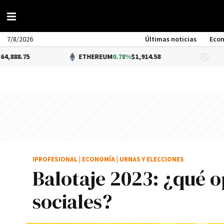
7/8/2026
Últimas noticias
Eco
ETHEREUM
0.78%
$1,914.58
DÓLAR B
IPROFESIONAL
|
ECONOMÍA
|
URNAS Y ELECCIONES
Balotaje 2023: ¿qué o
sociales?