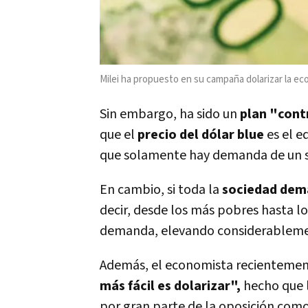
Milei ha propuesto en su campaña dolarizar la e
Sin embargo, ha sido un
plan "cont
que el
precio del dólar blue
es el e
que solamente hay demanda de un se
En cambio, si toda la
sociedad dem
decir, desde los más pobres hasta l
demanda, elevando considerablemen
Además, el economista recientemen
más fácil es dolarizar",
hecho que l
por gran parte de la oposición com