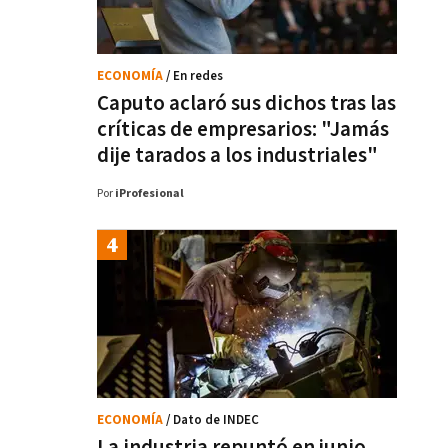
ECONOMÍA
/ En redes
Caputo aclaró sus dichos tras las
críticas de empresarios: "Jamás
dije tarados a los industriales"
Por
iProfesional
ECONOMÍA
/ Dato de INDEC
La industria repuntó en junio,