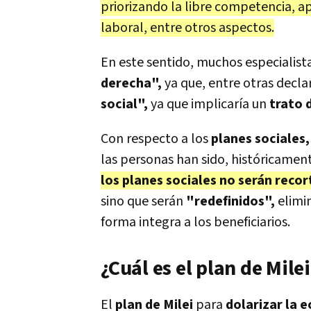
priorizando la libre competencia, a
laboral, entre otros aspectos.
En este sentido, muchos especialis
derecha",
ya que, entre otras decla
social",
ya que implicaría un
trato d
Con respecto a los
planes sociales,
las personas han sido, históricamen
los planes sociales no serán reco
sino que serán
"redefinidos",
elimi
forma integra a los beneficiarios.
¿Cuál es el plan de Mile
El
plan de Milei
para
dolarizar la 