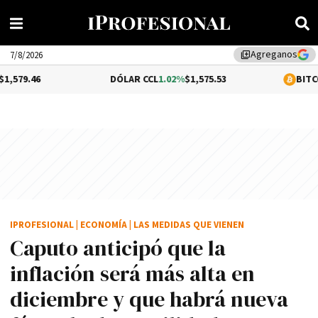
Agreganos
library_add
7/8/2026
DÓLAR CCL
1.02%
$1,575.53
BITCOIN
-0.46%
$64
IPROFESIONAL
|
ECONOMÍA
|
LAS MEDIDAS QUE VIENEN
Caputo anticipó que la
inflación será más alta en
diciembre y que habrá nueva