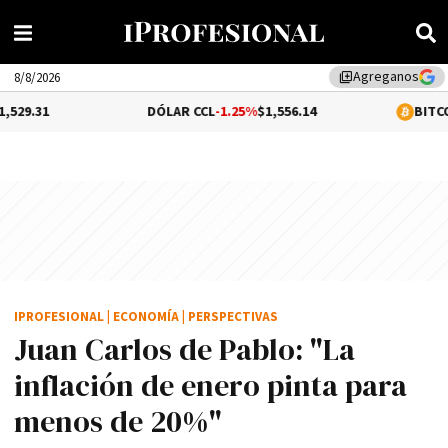
Agreganos
library_add
8/8/2026
DÓLAR CCL
-1.25%
$1,556.14
BITCOIN
0.11%
$65,
IPROFESIONAL
|
ECONOMÍA
|
PERSPECTIVAS
Juan Carlos de Pablo: "La
inflación de enero pinta para
menos de 20%"