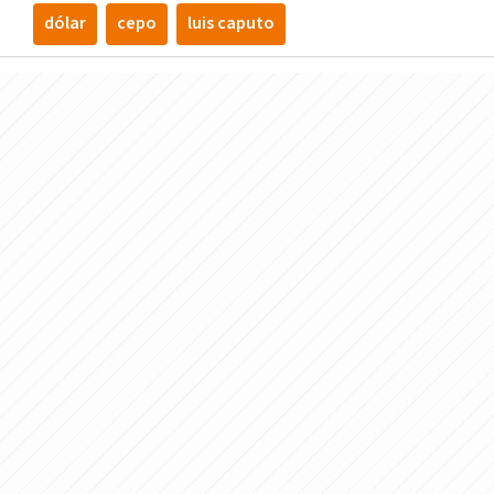
dólar
cepo
luis caputo