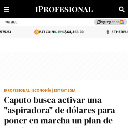
Agreganos
library_add
7/8/2026
BITCOIN
0.15%
$64,368.00
ETHEREUM
0.31%
$1,90
IPROFESIONAL
|
ECONOMÍA
|
ESTRATEGIA
Caputo busca activar una
"aspiradora" de dólares para
poner en marcha un plan de