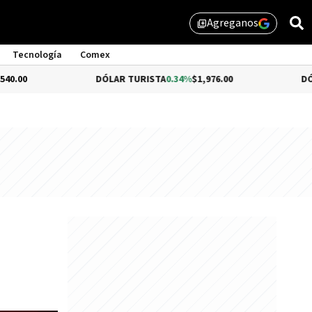
Agreganos
library_add
Tecnología
Comex
DÓLAR TURISTA
0.34%
$1,976.00
DÓLAR MEP
-0.