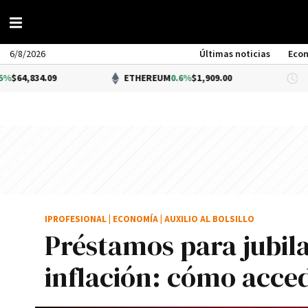
6/8/2026
Últimas noticias
Eco
9
ETHEREUM
0.6%
$1,909.00
DÓLA
IPROFESIONAL
|
ECONOMÍA
|
AUXILIO AL BOLSILLO
Préstamos para jubil
inflación: cómo acce