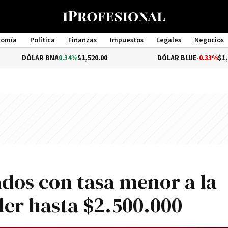
nomía
Política
Finanzas
Impuestos
Legales
Negocios
Management
R BNA
0.34%
$1,520.00
DÓLAR BLUE
-0.33%
$1,540.00
ados con tasa menor a la
der hasta $2.500.000