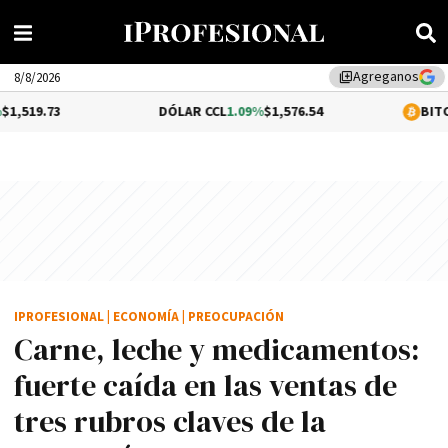
Agreganos
library_add
8/8/2026
DÓLAR CCL
1.09%
$1,576.54
BITCOIN
0.35%
$64,
IPROFESIONAL
|
ECONOMÍA
|
PREOCUPACIÓN
Carne, leche y medicamentos:
fuerte caída en las ventas de
tres rubros claves de la