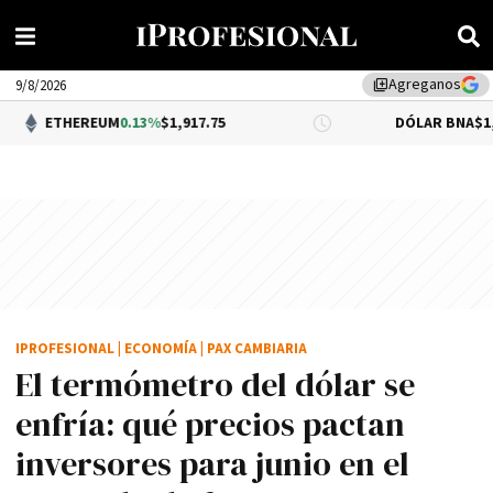
Agreganos
library_add
9/8/2026
REUM
0.13%
$1,917.75
DÓLAR BNA
$1,520.00
IPROFESIONAL
|
ECONOMÍA
|
PAX CAMBIARIA
El termómetro del dólar se
enfría: qué precios pactan
inversores para junio en el