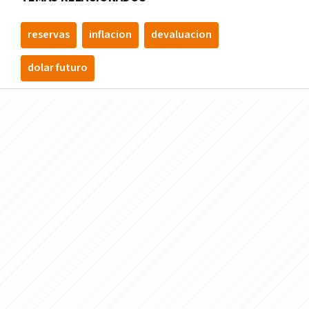
reservas
inflacion
devaluacion
dolar futuro