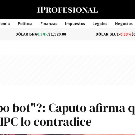
nomía
Política
Finanzas
Impuestos
Legales
Negocios
Management
R BNA
0.34%
$1,520.00
DÓLAR BLUE
-0.33%
$1,540.00
bo bot"?: Caputo afirma 
 IPC lo contradice