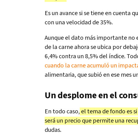
Es un avance si se tiene en cuenta q
con una velocidad de 35%.
Aunque el dato más importante no es
de la carne ahora se ubica por debaj
6,4% contra un 8,5% del índice. Tod
cuando la carne acumuló un impact
alimentaria, que subió en ese mes u
Un desplome en el con
En todo caso,
el tema de fondo es si 
será un precio que permite una rec
dudas.