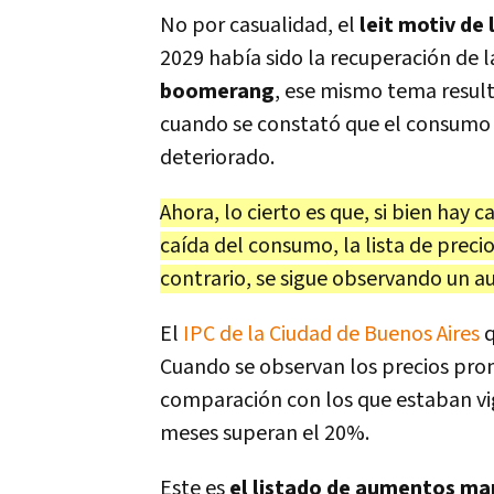
No por casualidad, el
leit motiv de
2029 había sido la recuperación de l
boomerang
, ese mismo tema resultó
cuando se constató que el consumo 
deteriorado.
Ahora, lo cierto es que, si bien hay
caída del consumo, la lista de precio
contrario, se sigue observando un a
El
IPC de la Ciudad de Buenos Aires
q
Cuando se observan los precios pro
comparación con los que estaban v
meses superan el 20%.
Este es
el listado de aumentos m