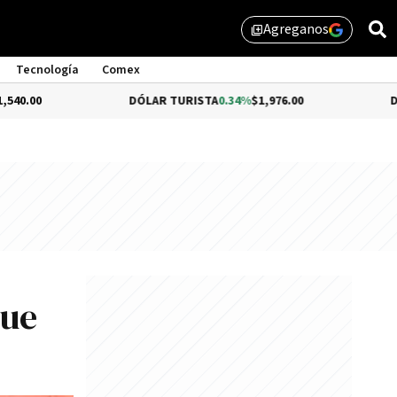
Agreganos
library_add
Tecnología
Comex
DÓLAR TURISTA
0.34%
$1,976.00
DÓLAR MEP
-0.
que