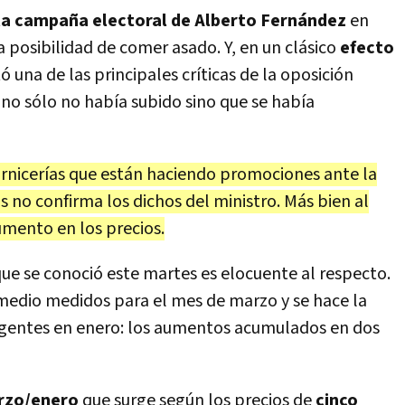
 la campaña electoral de Alberto Fernández
en
a posibilidad de comer asado. Y, en un clásico
efecto
 una de las principales críticas de la oposición
no sólo no había subido sino que se había
 carnicerías que están haciendo promociones ante la
s no confirma los dichos del ministro. Más bien al
umento en los precios.
ue se conoció este martes es elocuente al respecto.
medio medidos para el mes de marzo y se hace la
igentes en enero: los aumentos acumulados en dos
arzo/enero
que surge según los precios de
cinco